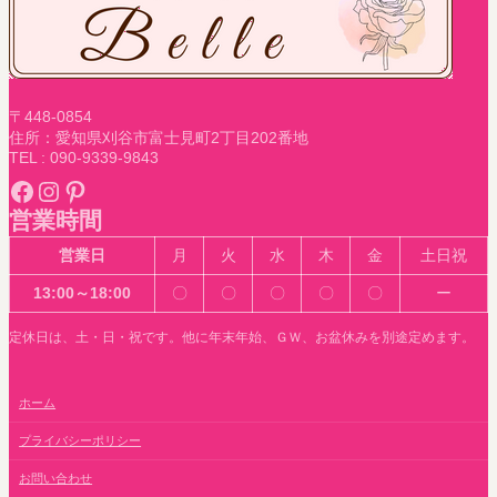
〒448-0854
住所：愛知県刈谷市富士見町2丁目202番地
TEL : 090-9339-9843
Facebook
Instagram
Pinterest
営業時間
営業日
月
火
水
木
金
土日祝
13:00～18:00
〇
〇
〇
〇
〇
ー
定休日は、土・日・祝です。他に年末年始、ＧＷ、お盆休みを別途定めます。
ホーム
プライバシーポリシー
お問い合わせ