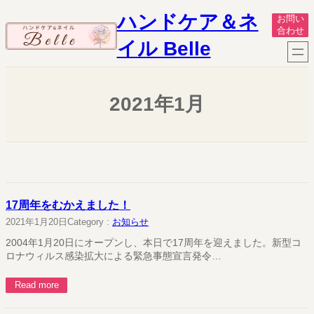
内
ハンドケア＆ネ
お問い
容
合わせ
を
イル Belle
ス
キ
ッ
プ
2021年1月
17周年をむかえました！
2021年1月20日
Category :
お知らせ
2004年1月20日にオープンし、本日で17周年を迎えました。新型コ
ロナウィルス感染拡大による緊急事態宣言発令…
Read more